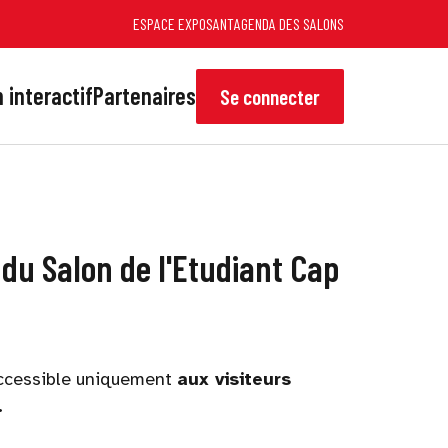
ESPACE EXPOSANT
AGENDA DES SALONS
 interactif
Partenaires
Se connecter
 du Salon de l'Etudiant Cap
 accessible uniquement
aux visiteurs
.