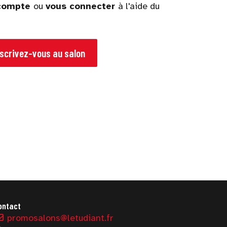
 compte
ou
vous connecter
à l'aide du
nscrivez-vous au salon
ontact
promosalons@letudiant.fr