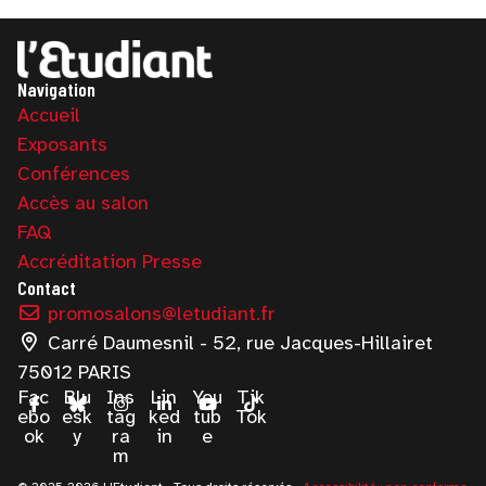
Navigation
Accueil
Exposants
Conférences
Accès au salon
FAQ
Accréditation Presse
Contact
promosalons@letudiant.fr
Carré Daumesnil - 52, rue Jacques-Hillairet
75012 PARIS
Fac
Blu
Ins
Lin
You
Tik
ebo
esk
tag
ked
tub
Tok
ok
y
ra
in
e
m