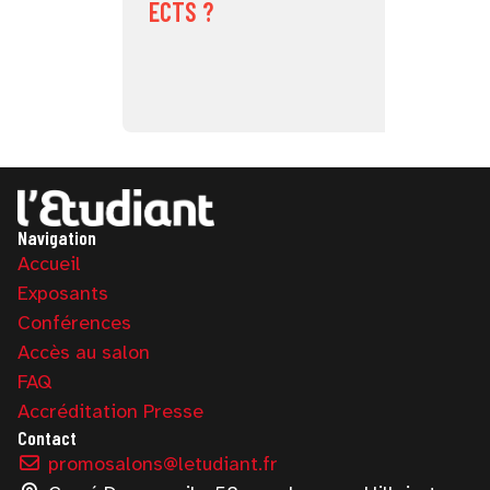
ECTS ?
Navigation
Accueil
Exposants
Conférences
Accès au salon
FAQ
Accréditation Presse
Contact
promosalons@letudiant.fr