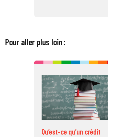
Pour aller plus loin :
C
é
l
Qu’est-ce qu’un crédit