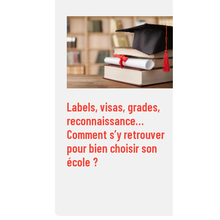
C
d
s
Labels, visas, grades,
reconnaissance…
Comment s’y retrouver
pour bien choisir son
école ?