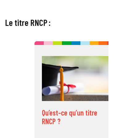
Le titre RNCP :
C
v
i
Qu’est-ce qu’un titre
RNCP ?